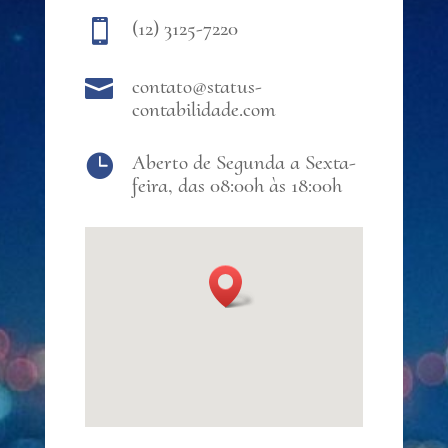
(12) 3125-7220

contato@status-

contabilidade.com
Aberto de Segunda a Sexta-

feira, das 08:00h às 18:00h